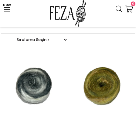
0
MENU
Anasayfa
LİMİTED EDİTİON